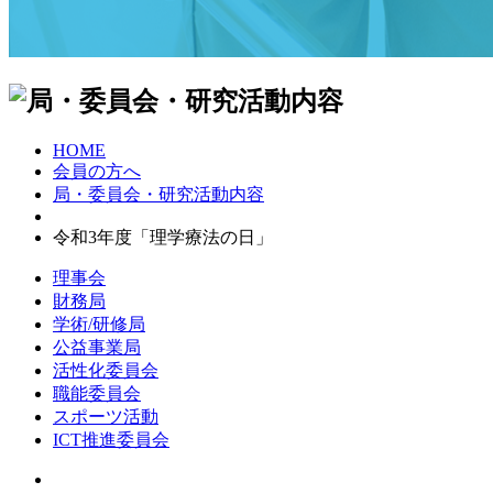
HOME
会員の方へ
局・委員会・研究活動内容
令和3年度「理学療法の日」
理事会
財務局
学術/研修局
公益事業局
活性化委員会
職能委員会
スポーツ活動
ICT推進委員会