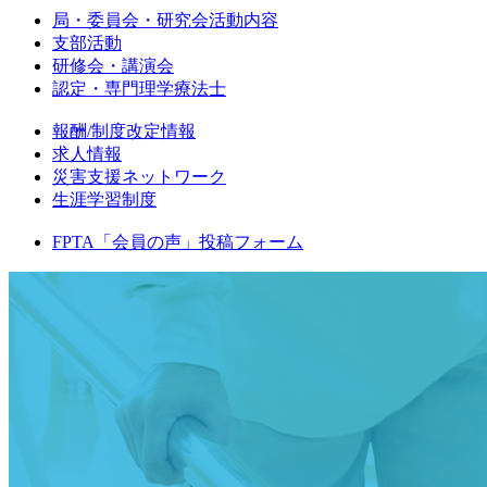
局・委員会・研究会活動内容
支部活動
研修会・講演会
認定・専門理学療法士
報酬/制度改定情報
求人情報
災害支援ネットワーク
生涯学習制度
FPTA「会員の声」投稿フォーム