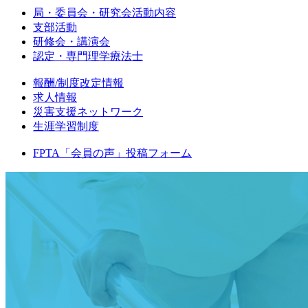
局・委員会・研究会活動内容
支部活動
研修会・講演会
認定・専門理学療法士
報酬/制度改定情報
求人情報
災害支援ネットワーク
生涯学習制度
FPTA「会員の声」投稿フォーム