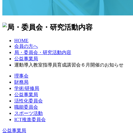
HOME
会員の方へ
局・委員会・研究活動内容
公益事業局
運動導入教室指導員育成講習会６月開催のお知らせ
理事会
財務局
学術/研修局
公益事業局
活性化委員会
職能委員会
スポーツ活動
ICT推進委員会
公益事業局