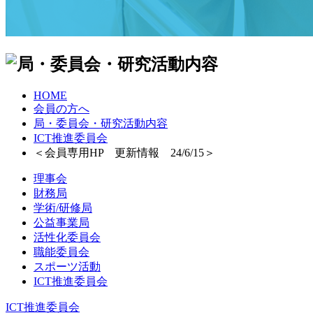
HOME
会員の方へ
局・委員会・研究活動内容
ICT推進委員会
＜会員専用HP 更新情報 24/6/15＞
理事会
財務局
学術/研修局
公益事業局
活性化委員会
職能委員会
スポーツ活動
ICT推進委員会
ICT推進委員会