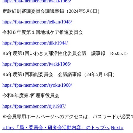
https://fpta-member.com/iwaki/1963/
定款細則審議委員会議議事録（2024年5月8日）
https://fpta-member.com/teikan/1948/
令和６年度第１回地域ケア推進委員会
https://fpta-member.com/tiiki/1944/
R6年度第1回いわき支部活性化委員会議 議事録 R6.05.15
https://fpta-member.com/iwaki/1966/
R6年度第1回職能委員会 会議議事録（24年5月18日）
https://fpta-member.com/syoku/1960/
令和6年度第2回理事役員会
https://fpta-member.com/riji/1987/
※会員専用ホームページへのアクセスは、パスワードが必要で
« Prev
「局・委員会・研究会活動内容」のトップへ
Next »