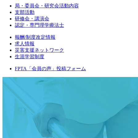
局・委員会・研究会活動内容
支部活動
研修会・講演会
認定・専門理学療法士
報酬/制度改定情報
求人情報
災害支援ネットワーク
生涯学習制度
FPTA「会員の声」投稿フォーム