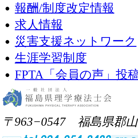
報酬/制度改定情報
求人情報
災害支援ネットワーク
生涯学習制度
FPTA「会員の声」投
〒963−0547 福島県郡