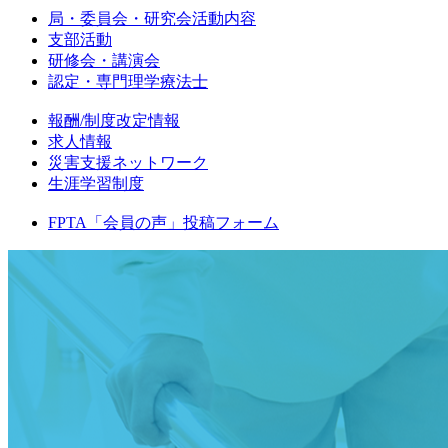
局・委員会・研究会活動内容
支部活動
研修会・講演会
認定・専門理学療法士
報酬/制度改定情報
求人情報
災害支援ネットワーク
生涯学習制度
FPTA「会員の声」投稿フォーム