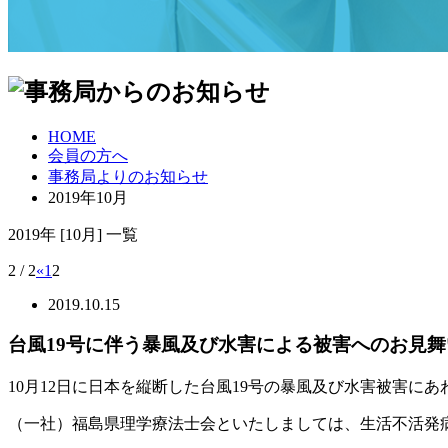
HOME
会員の方へ
事務局よりのお知らせ
2019年10月
2019年
[10月]
一覧
2 / 2
«
1
2
2019.10.15
台風19号に伴う暴風及び水害による被害へのお見舞
10月12日に日本を縦断した台風19号の暴風及び水害被害
（一社）福島県理学療法士会といたしましては、生活不活発