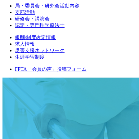
局・委員会・研究会活動内容
支部活動
研修会・講演会
認定・専門理学療法士
報酬/制度改定情報
求人情報
災害支援ネットワーク
生涯学習制度
FPTA「会員の声」投稿フォーム