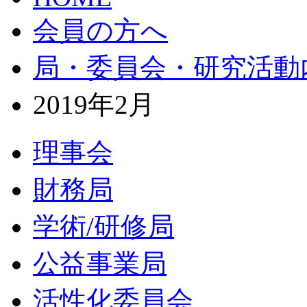
会員の方へ
局・委員会・研究活動
2019年2月
理事会
財務局
学術/研修局
公益事業局
活性化委員会