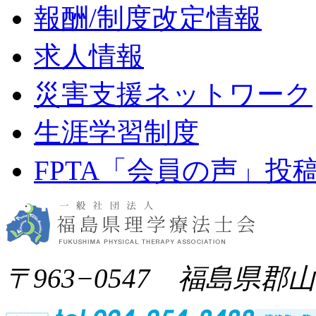
報酬/制度改定情報
求人情報
災害支援ネットワーク
生涯学習制度
FPTA「会員の声」投
〒963−0547 福島県郡