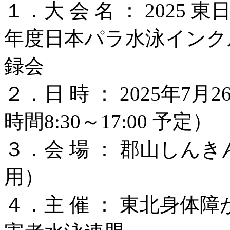
１．大 会 名 ： 2025
年度日本パラ水泳インク
録会
２．日 時 ： 2025年7月2
時間8:30～17:00 予定）
３．会 場 ： 郡山しん
用）
４．主 催 ： 東北身体