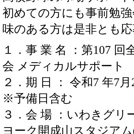
初めての方にも事前勉強
味のある方は是非とも応
１．事 業 名 ：第107
会 メディカルサポート
２．期 日 ： 令和7 年7
※予備日含む
３．会 場 ：いわきグリ
ヨーク開成山スタジアム(