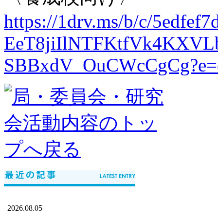
https://1drv.ms/b/c/
5edfef7
EeT8jiIlNTFKtfVk4KXV
SBBxdV_OuCWcCgCg?e=o
2026.08.05