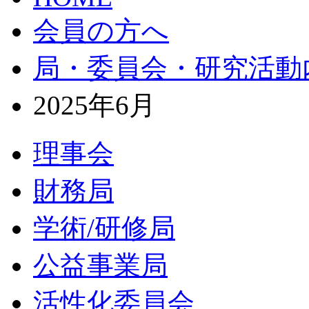
会員の方へ
局・委員会・研究活動
2025年6月
理事会
財務局
学術/研修局
公益事業局
活性化委員会