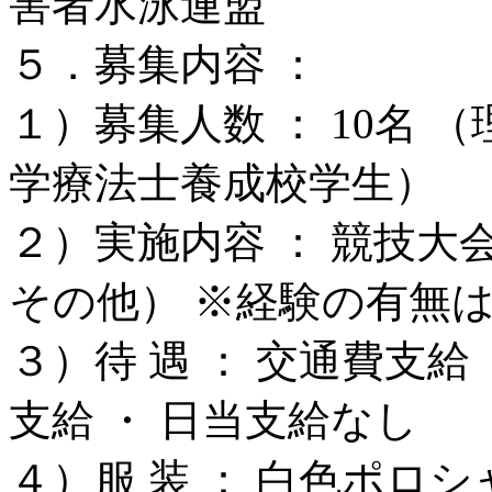
害者水泳連盟
５．募集内容 ：
１）募集人数 ： 10名 
学療法士養成校学生）
２）実施内容 ： 競技大
その他） ※経験の有無
３）待 遇 ： 交通費支
支給 ・ 日当支給なし
４）服 装 ： 白色ポロ