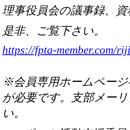
理事役員会の議事録、資
是非、ご覧下さい。
https://fpta-member.com/rij
※会員専用ホームページ
が必要です。支部メーリ
い。