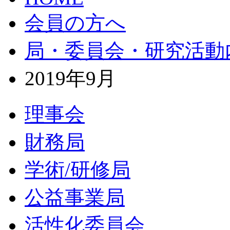
会員の方へ
局・委員会・研究活動
2019年9月
理事会
財務局
学術/研修局
公益事業局
活性化委員会