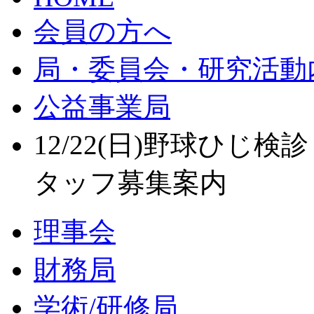
会員の方へ
局・委員会・研究活動
公益事業局
12/22(日)野球ひじ
タッフ募集案内
理事会
財務局
学術/研修局