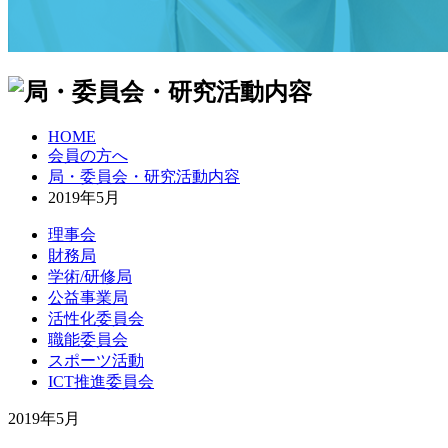
HOME
会員の方へ
局・委員会・研究活動内容
2019年5月
理事会
財務局
学術/研修局
公益事業局
活性化委員会
職能委員会
スポーツ活動
ICT推進委員会
2019年5月