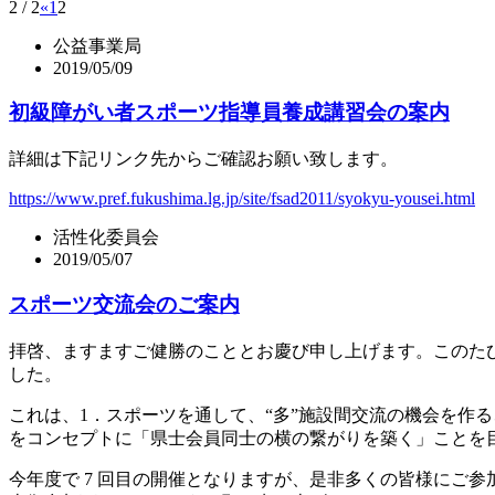
2 / 2
«
1
2
公益事業局
2019/05/09
初級障がい者スポーツ指導員養成講習会の案内
詳細は下記リンク先からご確認お願い致します。
https://www.pref.fukushima.lg.jp/site/fsad2011/syokyu-yousei.html
活性化委員会
2019/05/07
スポーツ交流会のご案内
拝啓、ますますご健勝のこととお慶び申し上げます。このた
した。
これは、1．スポーツを通して、“多”施設間交流の機会を作
をコンセプトに「県士会員同士の横の繋がりを築く」ことを
今年度で 7 回目の開催となりますが、是非多くの皆様にご