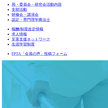
局・委員会・研究会活動内容
支部活動
研修会・講演会
認定・専門理学療法士
報酬/制度改定情報
求人情報
災害支援ネットワーク
生涯学習制度
FPTA「会員の声」投稿フォーム