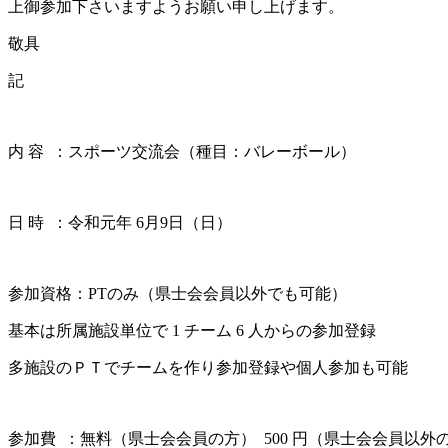
上御参加下さいますようお願い申し上げます。
敬具
記
内 容 ：スポーツ交流会（種目：バレーボール）
日 時 ：令和元年 6月9日（日）
参加資格：PTのみ（県士会会員以外でも可能）
基本は所属施設単位で 1 チーム 6 人からの参加登録
多施設のＰＴでチームを作り参加登録や個人参加も可能
参加費 ：無料（県士会会員の方） 500 円（県士会会員以外