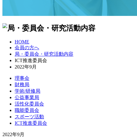
HOME
会員の方へ
局・委員会・研究活動内容
ICT推進委員会
2022年9月
理事会
財務局
学術/研修局
公益事業局
活性化委員会
職能委員会
スポーツ活動
ICT推進委員会
2022年9月