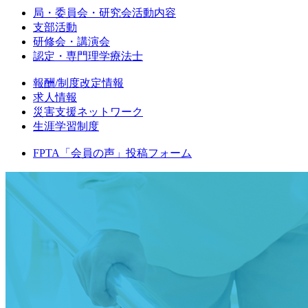
局・委員会・研究会活動内容
支部活動
研修会・講演会
認定・専門理学療法士
報酬/制度改定情報
求人情報
災害支援ネットワーク
生涯学習制度
FPTA「会員の声」投稿フォーム