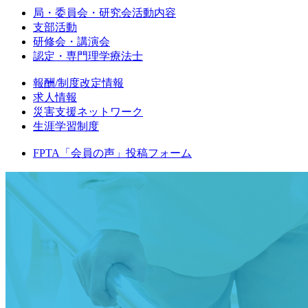
局・委員会・研究会活動内容
支部活動
研修会・講演会
認定・専門理学療法士
報酬/制度改定情報
求人情報
災害支援ネットワーク
生涯学習制度
FPTA「会員の声」投稿フォーム