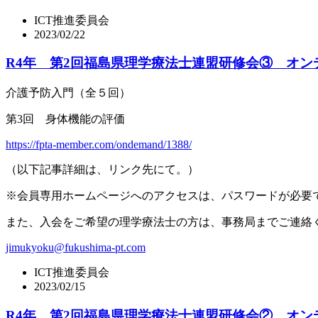
ICT推進委員会
2023/02/22
R4年 第2回福島県理学療法士連盟研修会③ オン
介護予防入門（全５回）
第
3
回 身体機能の評価
https://fpta-member.com/ondemand/1388/
（以下記事詳細は、リンク先にて。）
※
会員専用ホームページへのアクセスは、パスワードが必要
また、入会をご希望の理学療法士の方は、事務局までご連絡
jimukyoku@fukushima-pt.com
ICT推進委員会
2023/02/15
R4年 第2回福島県理学療法士連盟研修会② オン