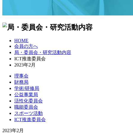
HOME
会員の方へ
局・委員会・研究活動内容
ICT推進委員会
2023年2月
理事会
財務局
学術/研修局
公益事業局
活性化委員会
職能委員会
スポーツ活動
ICT推進委員会
2023年2月