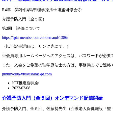
R4
年 第
2
回福島県理学療法士連盟研修会②
介護予防入門（全５回）
第2回 評価について
https://fpta-member.com/ondemand/1386/
（以下記事詳細は、リンク先にて。）
※
会員専用ホームページへのアクセスは、パスワードが必要
また、入会をご希望の理学療法士の方は、事務局までご連絡
jimukyoku@fukushima-pt.com
ICT推進委員会
2023/02/08
介護予防入門（全５回）オンデマンド配信開始
介護予防入門、全５回、佐藤勢先生（介護老人保健施設「聖