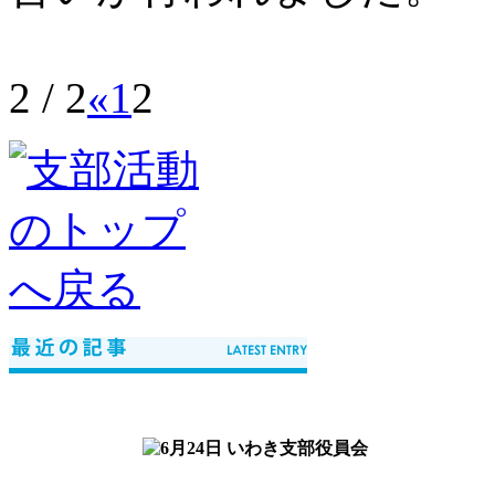
2 / 2
«
1
2