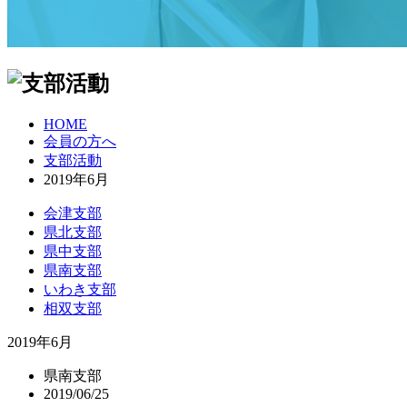
HOME
会員の方へ
支部活動
2019年6月
会津支部
県北支部
県中支部
県南支部
いわき支部
相双支部
2019年6月
県南支部
2019/06/25