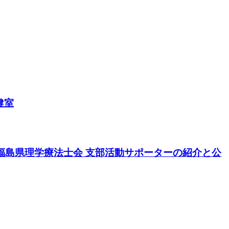
健室
01 福島県理学療法⼠会 ⽀部活動サポーターの紹介と公