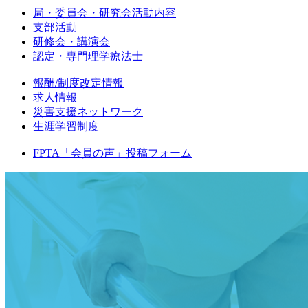
局・委員会・研究会活動内容
支部活動
研修会・講演会
認定・専門理学療法士
報酬/制度改定情報
求人情報
災害支援ネットワーク
生涯学習制度
FPTA「会員の声」投稿フォーム